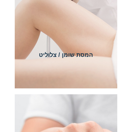
המסת שומן / צלוליט