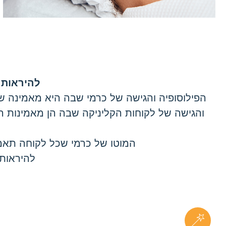
הסוף לאקנה
בואו לעשות מהפך בפנים, שיגרום לכם לפנים חלקות
מפצעים ולאושר רב. מראה הפצעים מציק לכם? מגרד?
להיראות 
ואתם "מתים" לפוצץ את החצ'קונים המגעילים. מתביישים
ללכת לבית הספר? מתוסכלים?
הפילוסופיה והגישה של כרמי שבה היא מאמינה ש
והגישה של לקוחות הקליניקה שבה הן מאמינות ה
המוטו של כרמי שכל לקוחה תאמ
להיראות 