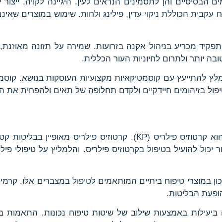
 הבסיסיים והן לתסמינים הנראים לעין. היגיינה לקויה, ייצור
עקבית הכוללת ניקוי עדין, פילינג ולחות. שימוש במוצרים שאינם
 תפקיד מכריע בניהול אקנה בזרועות. שמירה על תזונה מאוזנת
בה יותר ולתרום לחיוניות העור הכללית.
 להתייעץ עם קוסמטיקאיות מקצועיות העוסקות בנושא. קוסמטיק
פול בזיהומים חיידקיים ולקדם תחלופה של תאים ולהפחית את הס
מצב ספציפי אחד שיכול להיראות בטעות כמו אקנה בזרועות הוא קרטוזיס
כול להועיל בטיפול בקרטוזיס פילריס. והלמליץ על טיפולי פילינג 
ופעת הבליטות.
ביעילות באמצעות שילוב של שיטות טיפוח נכונות, התאמות באו