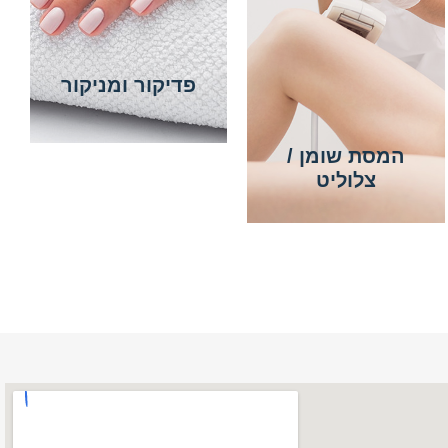
פדיקור ומניקור
המסת שומן /
צלוליט