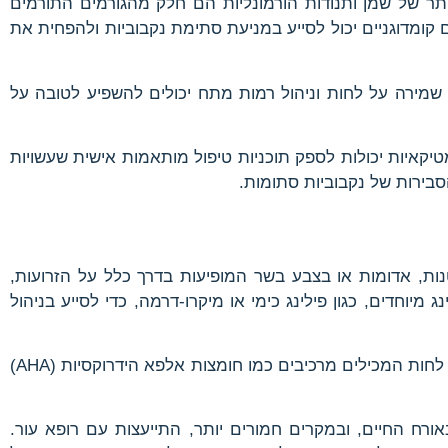
 יתר של שמן ותנודות הורמונליות הם חלק מהגורמים התורמים
 קומדוגניים יכול לסייע במניעת סתימת נקבוביות ולהפחית את
, שמירה על לחות וניהול רמות מתח יכולים להשפיע לטובה על
איות יכולות לספק תוכניות טיפול מותאמות אישית שעשויות
בירות של נקבוביות סתומות.
 פילריס (KP). קרטוזיס פילריס מאופיין בבליטות קטנות, אדומות או בצבע בשר המופיעות בדרך כלל על הזרועות,
מיוחדים, כגון פילינג כימי או מיקרו-דרמה, כדי לסייע בניהול
קוסמטיקאיות מקצועיות יכולות גם להדריך אנשים לגבי שימוש נכון במוצרי טיפוח ביתיים המותאמים לטיפול במצברים אלו. קרמי לחות המכילים מרכיבים כמו חומצות אלפא הידרוקסיות (AHA)
רח החיים, ובמקרים חמורים יותר, התייעצות עם רופא עור.