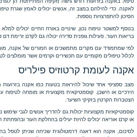
טיפול באקנה בזרועות דורש גישה מקיפה המתייחסת הן לגורמים
לאקנה. כדי להילחם במצב זה, אנשים יכולים לאמץ שגרת טיפוח 
הסיכון להתפרצויות נוספות.
בנוסף למשטר טיפוח נכון, שינויים באורח החיים יכולים למלא
בריאות העור. פעילות גופנית סדירה יכולה גם לקדם זרימת דם טו
למי שמתמודד עם מקרים מתמשכים או חמורים של אקנה, מומלץ
לכלול טיפולים מקומיים עם תכשירים וקרמים אשר מומלצים לטי
אקנה לעומת קרטוזיס פילריס
הירכיים או הישבן. קוסמטיקאית מקצועית או מומחה לטיפוח עור י
הצטברות הקרטין בזקיקי השיער.
או קרם אוריאה יכולים להיות יעילים בהחלקת העור ובהפחתת ה
לסיכום, אקנה הוא דאגה דרמטולוגית שכיחה שניתן לטפל בה 