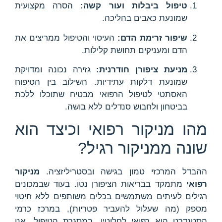
טיפול ביבלות ועור קשה:
הסרה מקצועית
שמונעת כאבים בהליכה.
שיפור זרימת הדם:
העיסוי והטיפול ממריצים את
הדם ומעניקים תחושת קלילות.
מניעת ציפורן חודרנית:
גזירה נכונה ומדויקת
שמונעת דלקות עתידיות. השילוב בין הטיפוח
האסתטי לטיפול הרפואי מבטיח שתוכלו ללכת
בביטחון ולחבוש סנדלים ללא בושה.
מהו מניקור רפואי וכיצד הוא
שונה ממניקור רגיל?
ההבדל המרכזי טמון בגישה ובסטריליזציה.
מניקור
רפואי
מתמקד בבריאות הציפורן נטו. בעוד שבמכונים
רגילים לעיתים משתמשים בכלים משותפים ללא חיטוי
מספק (מה שעלול להעביר פטריות), במרכז כרמי
הסטנדרט הוא רפואי לחלוטין. במסגרת הטיפול, אנו