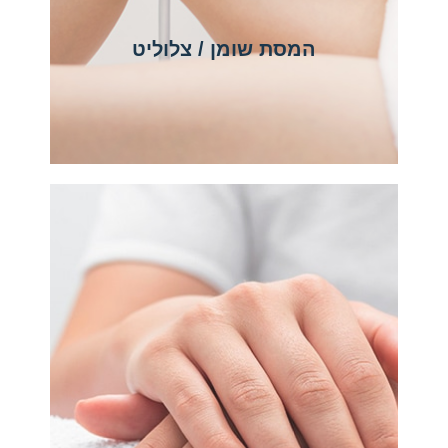
המסת שומן / צלוליט