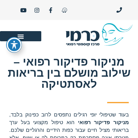
סרטוני יופי ו- LIFE STYLE
מניקור פדיקור רפואי –
שילוב מושלם בין בריאות
לאסתטיקה
בעוד שטיפולי יופי רגילים נתפסים לרוב כפינוק בלבד,
מניקור פדיקור רפואי
הוא טיפול מקצועי בעל ערך
בריאותי מציל חיים עבור כפות הידיים והרגליים שלכם.
מטרתו אינה מסתכמת רק במריחת לק או שיוף, אלא