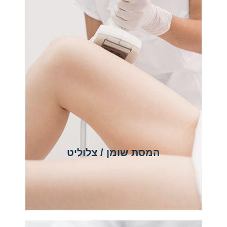
המסת שומן / צלוליט