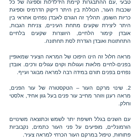
טבעי ,עם ההתבגרות קיימת הידלדלות וספיגה של כל
שכבות העור, הכוללת בין היתר דיקוק הדרמיס וספיגת
כריות השומן. תהליך זה הגורם לאבדן נפחים אחראי בין
היתר ליצירת שקעים מתחת העיניים, צניחת הגבות,
אובדן קימור הלחיים, היווצרות שקעים בלחיים
התחתונות ואובדן הגדרת לסת תחתונה.
מראה חלול זה הינו היפוכו של המראה הצעיר שמאופיין
בפנים-לחיים מלאות ועגולות וקוים עגולים ורכים. אובדן
נפחים בפנים תורם במידה רבה למראה מבוגר ועייף.
2. שינוי מרקם העור – הטקסטורה של עור הפנים,
מראה רענן וזוהר מחייב עור פנים בעל גוון אחיד, אלסטי
וחלק.
עם השנים בגלל חשיפת יתר לשמש וכתוצאה משינויים
הורמונליים, מופיעים על פני העור כתמים, נקבוביות
פתוחות, טיפול במרקם העור הכרחי למראה צעיר.