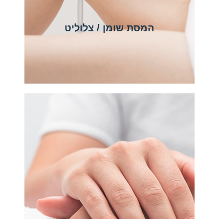
המסת שומן / צלוליט