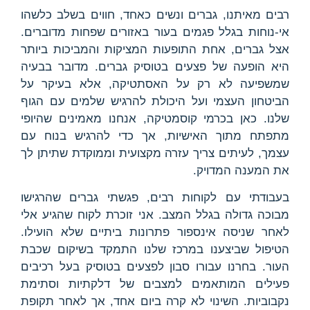
רבים מאיתנו, גברים ונשים כאחד, חווים בשלב כלשהו
אי-נוחות בגלל פגמים בעור באזורים שפחות מדוברים.
אצל גברים, אחת התופעות המציקות והמביכות ביותר
היא הופעה של פצעים בטוסיק גברים. מדובר בבעיה
שמשפיעה לא רק על האסתטיקה, אלא בעיקר על
הביטחון העצמי ועל היכולת להרגיש שלמים עם הגוף
שלנו. כאן בכרמי קוסמטיקה, אנחנו מאמינים שהיופי
מתפתח מתוך האישיות, אך כדי להרגיש בנוח עם
עצמך, לעיתים צריך עזרה מקצועית וממוקדת שתיתן לך
את המענה המדויק.
בעבודתי עם לקוחות רבים, פגשתי גברים שהרגישו
מבוכה גדולה בגלל המצב. אני זוכרת לקוח שהגיע אלי
לאחר שניסה אינספור פתרונות ביתיים שלא הועילו.
הטיפול שביצענו במרכז שלנו התמקד בשיקום שכבת
העור. בחרנו עבורו סבון לפצעים בטוסיק בעל רכיבים
פעילים המותאמים למצבים של דלקתיות וסתימת
נקבוביות. השינוי לא קרה ביום אחד, אך לאחר תקופת