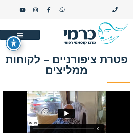
סרטוני יופי ו- LIFE STYLE
פטרת ציפורניים – לקוחות
ממליצים