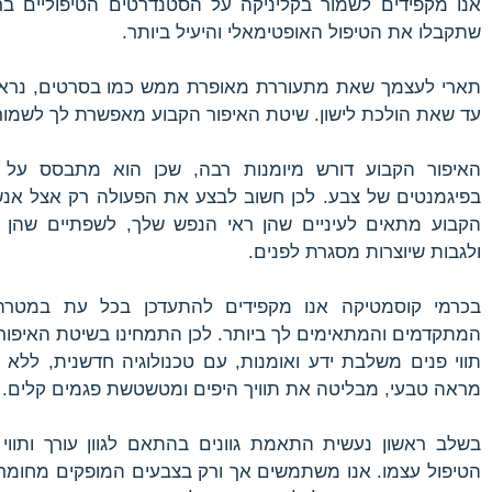
אנו מקפידים לשמור בקליניקה על הסטנדרטים הטיפוליים ב
שתקבלו את הטיפול האופטימאלי והיעיל ביותר.
תארי לעצמך שאת מתעוררת מאופרת ממש כמו בסרטים, נראת
עד שאת הולכת לישון. שיטת האיפור הקבוע מאפשרת לך לשמור
האיפור הקבוע דורש מיומנות רבה, שכן הוא מתבסס על מ
בפיגמנטים של צבע. לכן חשוב לבצע את הפעולה רק אצל אנשי 
הקבוע מתאים לעיניים שהן ראי הנפש שלך, לשפתיים שהן הא
ולגבות שיוצרות מסגרת לפנים.
בכרמי קוסמטיקה אנו מקפידים להתעדכן בכל עת במטרה
המתקדמים והמתאימים לך ביותר. לכן התמחינו בשיטת האיפור
תווי פנים משלבת ידע ואומנות, עם טכנולוגיה חדשנית, ללא
מראה טבעי, מבליטה את תוויך היפים ומטשטשת פגמים קלים.
בשלב ראשון נעשית התאמת גוונים בהתאם לגוון עורך ותווי
הטיפול עצמו. אנו משתמשים אך ורק בצבעים המופקים מחומרי