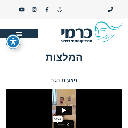
סרטוני יופי ו- LIFE STYLE
המלצות
פצעים בגב